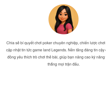
Chia sẻ bí quyết chơi poker chuyên nghiệp, chiến lược chơ
cập nhật tin tức game land Legends. Nền tảng đáng tin cậy
đồng yêu thích trò chơi thẻ bài, giúp bạn nâng cao kỹ năng
thắng mọi trận đấu.