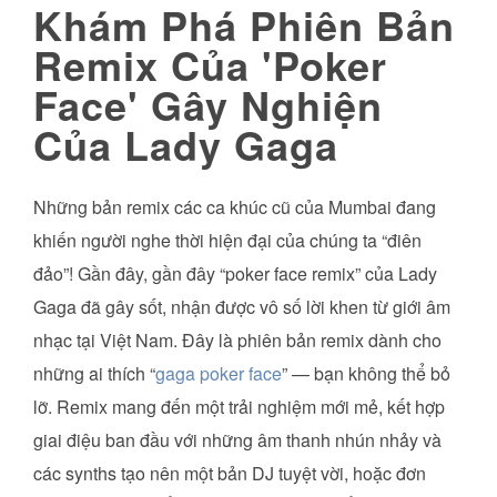
Khám Phá Phiên Bản
Remix Của 'Poker
Face' Gây Nghiện
Của Lady Gaga
Những bản remix các ca khúc cũ của Mumbai đang
khiến người nghe thời hiện đại của chúng ta “điên
đảo”! Gần đây, gần đây “poker face remix” của Lady
Gaga đã gây sốt, nhận được vô số lời khen từ giới âm
nhạc tại Việt Nam. Đây là phiên bản remix dành cho
những ai thích “
gaga poker face
” — bạn không thể bỏ
lỡ. Remix mang đến một trải nghiệm mới mẻ, kết hợp
giai điệu ban đầu với những âm thanh nhún nhảy và
các synths tạo nên một bản DJ tuyệt vời, hoặc đơn