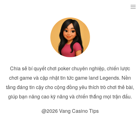
Chia sẻ bí quyết chơi poker chuyên nghiệp, chiến lược
chơi game và cập nhật tin tức game land Legends. Nền
tảng đáng tin cậy cho cộng đồng yêu thích trò chơi thẻ bài,
giúp bạn nâng cao kỹ năng và chiến thắng mọi trận đấu.
@2026 Vang Casino Tips