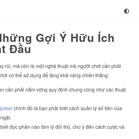
Những Gợi Ý Hữu Ích
t Đầu
y rủi, mà còn là một nghệ thuật mà người chơi cần phải
ơi có thể sử dụng để tăng khả năng chiến thắng:
 bạn cần phải nắm vững quy định chung cũng như các thuật
 poker
chính đó là bạn phải biết cách quản lý số tiền của
ngặt.
 biết đọc phần nào tâm lý đối thủ, chú ý đến cách cược và