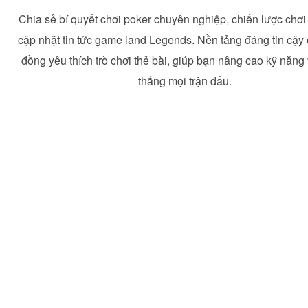
Chia sẻ bí quyết chơi poker chuyên nghiệp, chiến lược chơ
cập nhật tin tức game land Legends. Nền tảng đáng tin cậy
đồng yêu thích trò chơi thẻ bài, giúp bạn nâng cao kỹ năng
thắng mọi trận đấu.