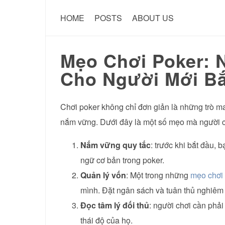
HOME
POSTS
ABOUT US
Mẹo Chơi Poker: 
Cho Người Mới Bắ
Chơi poker không chỉ đơn giản là những trò ma
nắm vững. Dưới đây là một số mẹo mà người ch
Nắm vững quy tắc
: trước khi bắt đầu,
ngữ cơ bản trong poker.
Quản lý vốn
: Một trong những
mẹo chơi
mình. Đặt ngân sách và tuân thủ nghiêm 
Đọc tâm lý đối thủ
: người chơi cần phải
thái độ của họ.