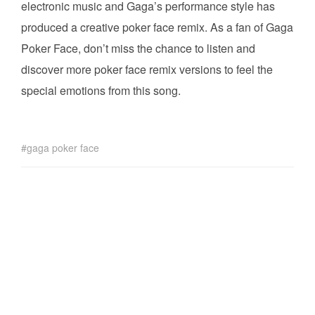
electronic music and Gaga’s performance style has
produced a creative poker face remix. As a fan of Gaga
Poker Face, don’t miss the chance to listen and
discover more poker face remix versions to feel the
special emotions from this song.
gaga poker face