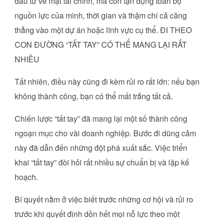
đầu tư về mặt tài chính, mà còn tận dụng toàn bộ
nguồn lực của mình, thời gian và thậm chí cả căng
thẳng vào một dự án hoặc lĩnh vực cụ thể. ĐI THEO
CON ĐƯỜNG “TẤT TAY” CÓ THỂ MANG LẠI RẤT
NHIỀU
Tất nhiên, điều này cũng đi kèm rủi ro rất lớn: nếu bạn
không thành công, bạn có thể mất trắng tất cả.
Chiến lược “tất tay” đã mang lại một số thành công
ngoạn mục cho vài doanh nghiệp. Bước đi dũng cảm
này đã dẫn đến những đột phá xuất sắc. Việc triển
khai “tất tay” đòi hỏi rất nhiều sự chuẩn bị và lập kế
hoạch.
Bí quyết nằm ở việc biết trước những cơ hội và rủi ro
trước khi quyết định dồn hết mọi nỗ lực theo một