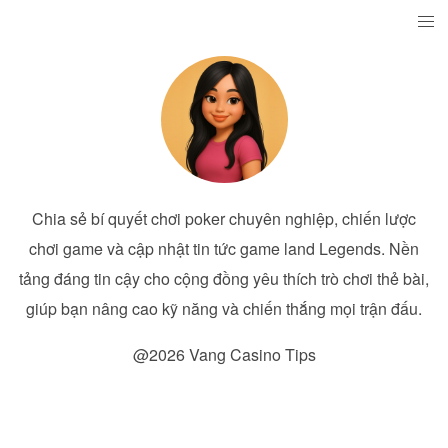
Chia sẻ bí quyết chơi poker chuyên nghiệp, chiến lược
chơi game và cập nhật tin tức game land Legends. Nền
tảng đáng tin cậy cho cộng đồng yêu thích trò chơi thẻ bài,
giúp bạn nâng cao kỹ năng và chiến thắng mọi trận đấu.
@2026 Vang Casino Tips