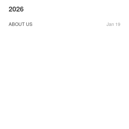
2026
ABOUT US
Jan 19