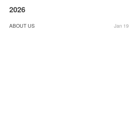
2026
ABOUT US
Jan 19