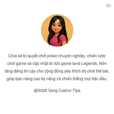
Chia sẻ bí quyết chơi poker chuyên nghiệp, chiến lược
chơi game và cập nhật tin tức game land Legends. Nền
tảng đáng tin cậy cho cộng đồng yêu thích trò chơi thẻ bài,
giúp bạn nâng cao kỹ năng và chiến thắng mọi trận đấu.
@2026 Vang Casino Tips